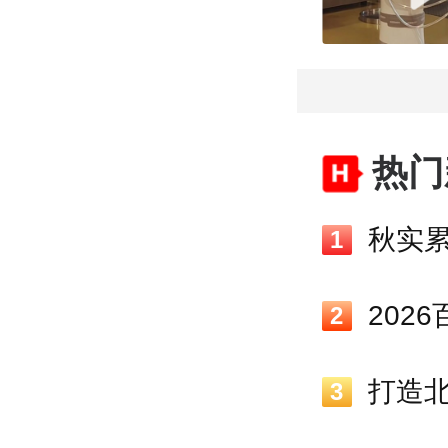
热门
秋实累
1
2
3