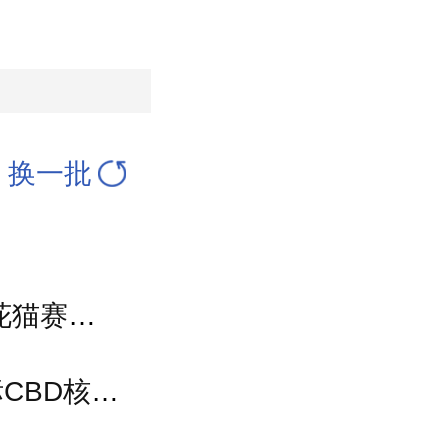
换一批
2026百队杯场地巡礼②︱瀛海、亦庄、小花猫赛区将承办多组别百队杯比赛
打造北京长安街沿线新地标！中建一局中标CBD核心区Z9地块项目