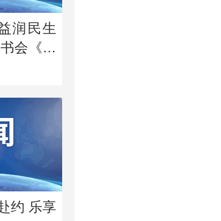
公益润民生
读书会《唐
夫梦》圆满
秋赴约 乐享