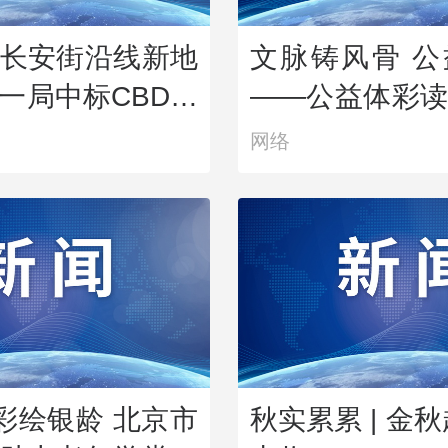
长安街沿线新地
文脉铸风骨 
一局中标CBD核
——公益体彩
地块项目
诗宋词中的功
网络
落幕
”彩绘银龄 北京市
秋实累累 | 金