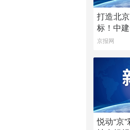
打造北京
标！中建
心区Z9
京报网
悦动“京