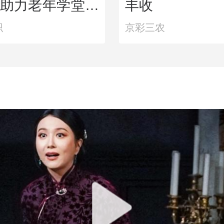
助力老年学堂公
丰收
步推进
织
京彩三农