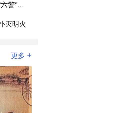
“五警”齐发，加上高温黄色预警，北京目前“六警”生效中
扑灭明火
+
更多