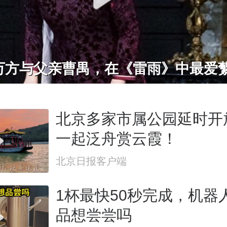
万方与父亲曹禺，在《雷雨》中最爱
北京多家市属公园延时开
一起泛舟赏云霞！
北京日报客户端
1杯最快50秒完成，机器
品想尝尝吗